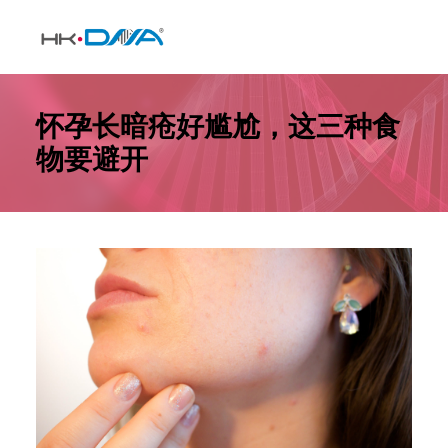
怀孕长暗疮好尴尬，这三种食
物要避开