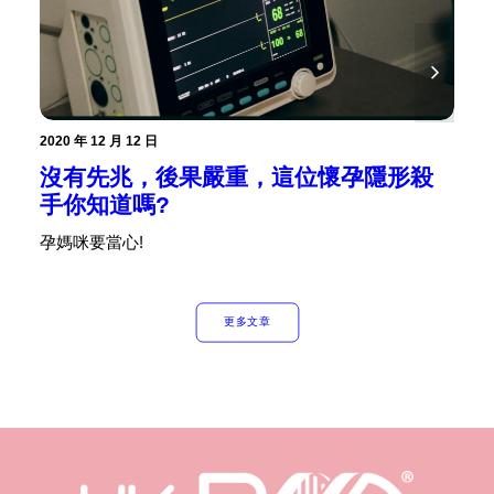
2020 年 12 月 12 日
沒有先兆，後果嚴重，這位懷孕隱形殺
20
手你知道嗎?
孕媽咪要當心!
看
更多文章